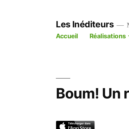
Aller
au
Les Inéditeurs
contenu
M
Accueil
Réalisations
Boum! Un r