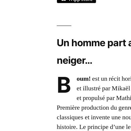
Un homme part au
neiger…
B
oum!
est un récit ho
et illustré par Mikaë
et propulsé par Math
Première production du genre
classiques et invente une no
histoire. Le principe d’une l